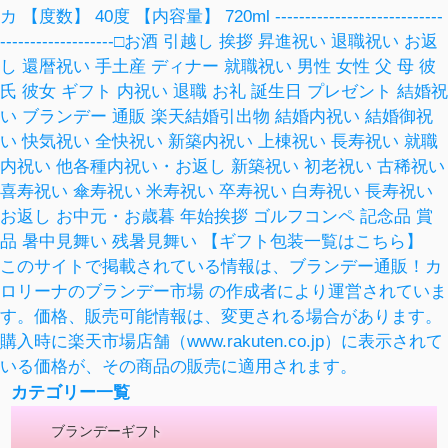
カ 【度数】 40度 【内容量】 720ml ----------------------------
-------------------□お酒 引越し 挨拶 昇進祝い 退職祝い お返
し 還暦祝い 手土産 ディナー 就職祝い 男性 女性 父 母 彼
氏 彼女 ギフト 内祝い 退職 お礼 誕生日 プレゼント 結婚祝
い ブランデー 通販 楽天結婚引出物 結婚内祝い 結婚御祝
い 快気祝い 全快祝い 新築内祝い 上棟祝い 長寿祝い 就職
内祝い 他各種内祝い・お返し 新築祝い 初老祝い 古稀祝い
喜寿祝い 傘寿祝い 米寿祝い 卒寿祝い 白寿祝い 長寿祝い
お返し お中元・お歳暮 年始挨拶 ゴルフコンペ 記念品 賞
品 暑中見舞い 残暑見舞い 【ギフト包装一覧はこちら】
このサイトで掲載されている情報は、ブランデー通販！カ
ロリーナのブランデー市場 の作成者により運営されていま
す。価格、販売可能情報は、変更される場合があります。
購入時に楽天市場店舗（www.rakuten.co.jp）に表示されて
いる価格が、その商品の販売に適用されます。
カテゴリー一覧
ブランデーギフト