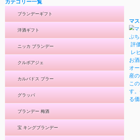
カテゴリー一覧
ブランデーギフト
マス
洋酒ギフト
ぷち
評
ニッカ ブランデー
レ
お酒
クルボアジェ
オー
産の
カルバドス ブラー
この
す。
グラッパ
る価
ブランデー 梅酒
宝 キングブランデー